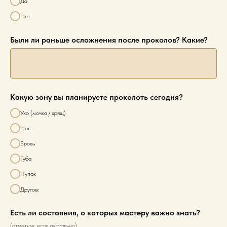
Да
Нет
Были ли раньше осложнения после проколов? Какие?
Какую зону вы планируете проколоть сегодня?
Ухо (мочка / хрящ)
Нос
Бровь
Губа
Пупок
Другое:
Есть ли состояния, о которых мастеру важно знать?
(отметьте, если актуально)