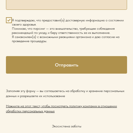
Я подтверждаю, что предоставил(а) достоверную информацию о состоянии
своего здоровья.
Понимаю, что пирсинг — это вмешательство, требующее соблюдения
рекомендаций по уходу, и беру ответственность за их выполнение.
Я ознакомлен(а) с возможными реакциями организма и даю согласие на
проведение процедуры.
Отправить
Заполняя эту форму — вы соглашаетесь на обработку и хранение персональных
данных и разрешаете их использование
Нажмите на этот текст, чтобы посмотреть политику компании в отношении
обработки персональных данных
Экосистема заботы