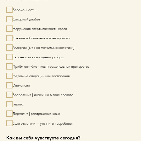
Беременность
Сахарный диабет
Нарушения свёртываемости крови
Кожные заболевания в зоне прокола
Аллергии (в т.ч. на металлы, анестетики)
Склонность к келоидным рубцам
Приём антибиотиков | гормональных препаратов
Недавние операции или воспаления
Эпилепсия
Воспаления | инфекции в зоне прокола
Герпес
Дерматит | раздражение кожи
Если отметили — уточните подробнее:
Как вы себя чувствуете сегодня?