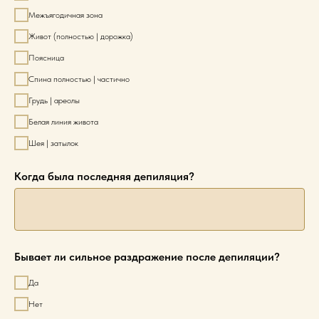
Межъягодичная зона
Живот (полностью | дорожка)
Поясница
Спина полностью | частично
Грудь | ареолы
Белая линия живота
Шея | затылок
Когда была последняя депиляция?
Бывает ли сильное раздражение после депиляции?
Да
Нет