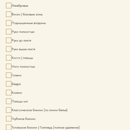
Межбровье
Виски | боковые зоны
Подмышечные впадины
Руки полностью
Руки до локтя
Руки выше локтя
Кисти | пальцы
Ноги полностью
Голени
Бёдра
Колени
Пальцы ног
Классическое бикини (по линии белья)
Глубокое бикини
Тотальное бикини | Голливуд (полное удаление)