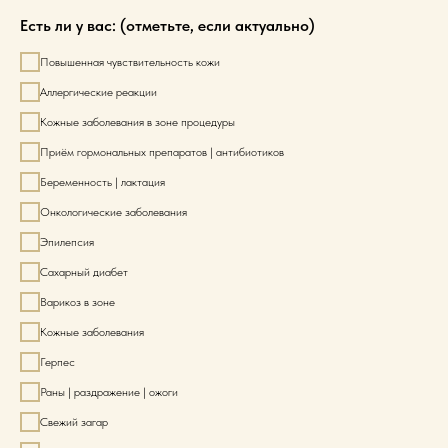
Есть ли у вас: (отметьте, если актуально)
Повышенная чувствительность кожи
Аллергические реакции
Кожные заболевания в зоне процедуры
Приём гормональных препаратов | антибиотиков
Беременность | лактация
Онкологические заболевания
Эпилепсия
Сахарный диабет
Варикоз в зоне
Кожные заболевания
Герпес
Раны | раздражение | ожоги
Свежий загар