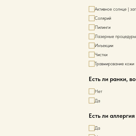
Активное солнце | за
Солярий
Пилинги
Лазерные процедуры
Инъекции
Чистки
Травмирование кожи
Есть ли ранки, в
Нет
Да
Есть ли аллергия
Да