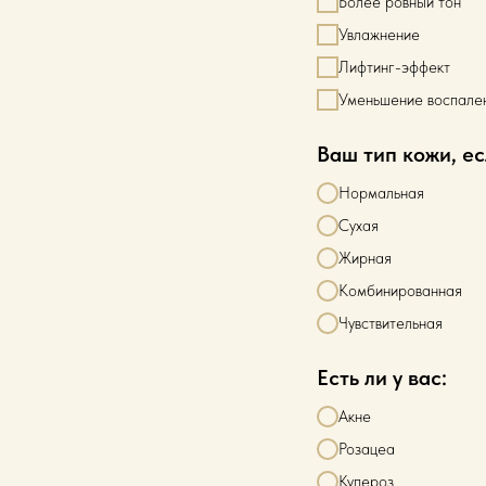
Более ровный тон
Увлажнение
Лифтинг-эффект
Уменьшение воспале
Ваш тип кожи, ес
Нормальная
Сухая
Жирная
Комбинированная
Чувствительная
Есть ли у вас:
Акне
Розацеа
Купероз