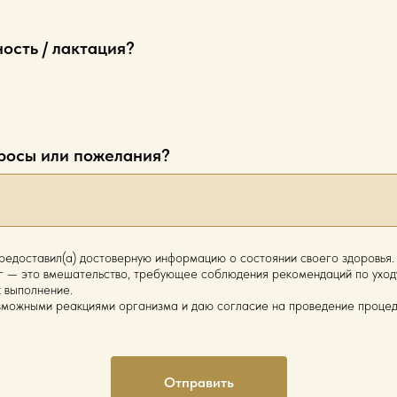
ость / лактация?
просы или пожелания?
предоставил(а) достоверную информацию о состоянии своего здоровья.
г — это вмешательство, требующее соблюдения рекомендаций по уходу
х выполнение.
озможными реакциями организма и даю согласие на проведение процед
Отправить