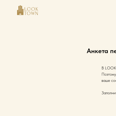
Анкета п
В LOOKT
Поэтому
ваше со
Заполни