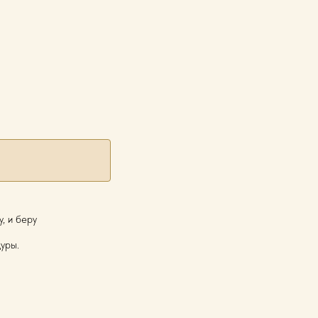
, и беру
уры.