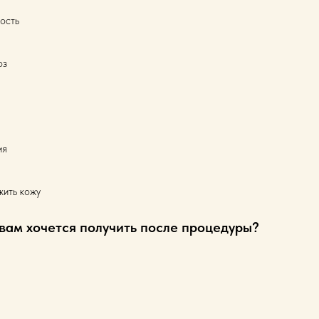
ость
оз
ия
жить кожу
 вам хочется получить после процедуры?