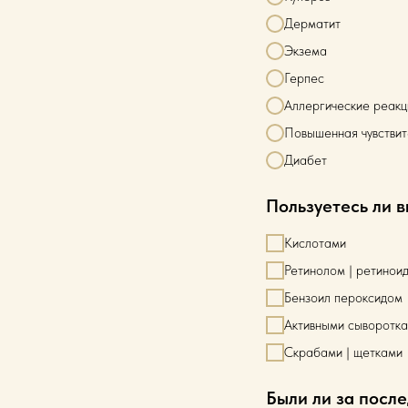
Дерматит
Экзема
Герпес
Аллергические реакц
Повышенная чувствит
Диабет
Пользуетесь ли 
Кислотами
Ретинолом | ретинои
Бензоил пероксидом
Активными сыворотк
Скрабами | щетками
Были ли за после