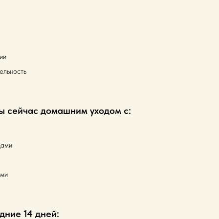
ии
ельность
вы сейчас домашним уходом с:
дами
ами
дние 14 дней: